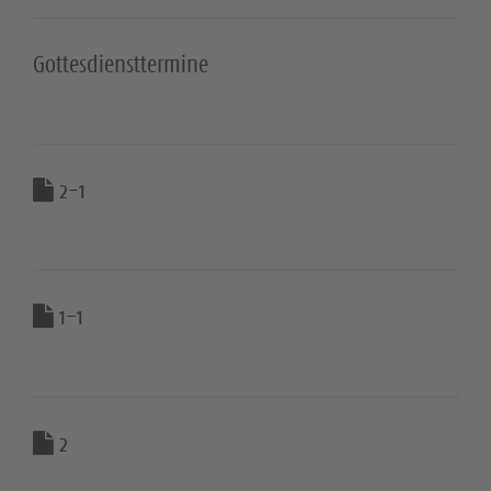
Gottesdiensttermine
2-1
1-1
2