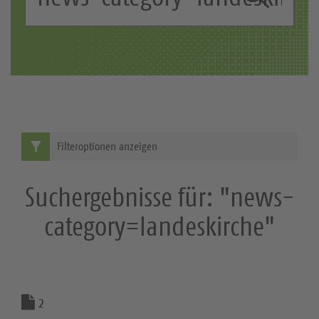
c
S
h
b
u
e
c
g
r
h
i
e
f
Filteroptionen anzeigen
f
:
Suchergebnisse für: "news-
category=landeskirche"
2