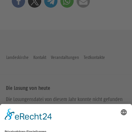
Landeskirche
Kontakt
Veranstaltungen
Testkontakte
Die Losung von heute
Die Losungensdatei von diesem Jahr konnte nicht gefunden
werden. Wie das Problem gelöst werden kann, können Sie
hier
nachlesen.